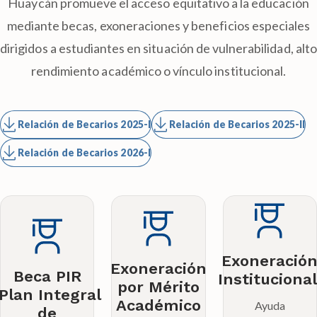
Huaycán promueve el acceso equitativo a la educación
mediante becas, exoneraciones y beneficios especiales
dirigidos a estudiantes en situación de vulnerabilidad, alto
rendimiento académico o vínculo institucional.
Relación de Becarios 2025-I
Relación de Becarios 2025-II
Relación de Becarios 2026-I
MÁS
INFORMACIÓN
MÁS
INFORMACIÓN
Dirigida a
MÁS
personal
Primer
INFORMACIÓN
docente,
puesto:
administrativo,
Exoneración
Exoneració
- Dirigida a
Exoneración
sus cónyuges e
Beca PIR
del 100%
Institucional
beneficiarios
por Mérito
hijos que
(Plan Integral
del pago
reconocidos
Académico
Ayuda
Requiere
ingresen al
por derecho
de
por la Ley N.º