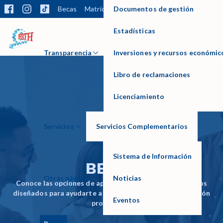
Documentos de gestión
Becas
Matrícula
Trámites
Biblioteca
Bolsa la
Estadísticas
IESTP HUAYCAN
Transparencia
Inversiones y recursos económic
Libro de reclamaciones
Licenciamiento
Servicios
Servicios Complementarios
Sistema de Información
BECAS
Otras páginas
Noticias
Conoce las opciones de apoyo económico y los beneficios
diseñados para ayudarte a culminar con éxito tu formación
Eventos
profesional.