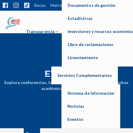
Documentos de gestión
Becas
Matrícula
Trámites
Biblioteca
Bolsa la
Estadísticas
IESTP HUAYCAN
Transparencia
Inversiones y recursos económic
Libro de reclamaciones
Licenciamiento
EVENTOS
Servicios
Servicios Complementarios
Explora conferencias, talleres, actividades deportivas y fechas
académicas importantes.
Sistema de Información
Otras páginas
Noticias
Eventos