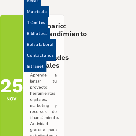
Becas
Matrícula
Trámites
Seminario:
Emprendimiento
Biblioteca
Juvenil
Bolsa laboral
y
Contáctanos
Habilidades
Digitales
Intranet
Aprende a
25
lanzar tu
proyecto:
herramientas
NOV
digitales,
marketing y
recursos de
financiamiento.
Actividad
gratuita para
estudiantes y